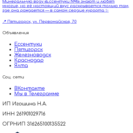
Минеральную воду «Ессентуки №4» знают и любят
многие, но её настоящий вкус раскрывается только там,
где она рождается — в самом сердце курорта ✨
📍 Пятигорск, ул. Первомайская, 70
Объявления
Ессентуки
Пятигорск
Железноводск
Краснодар
Ялта
Соц. сети
ВКонтакте
Мы в Телеграмме
ИП Игошина Н.А.
ИНН 261901029716
ОГРНИП 316265100135522