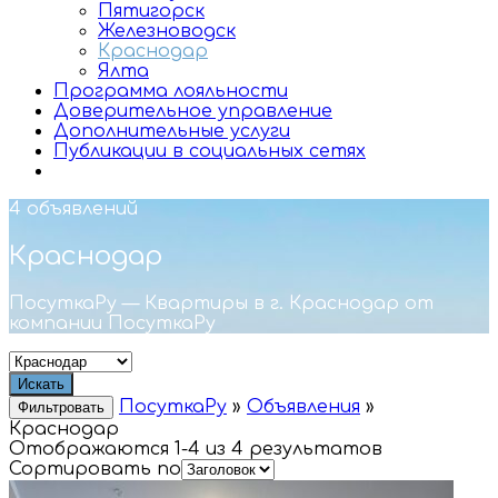
Пятигорск
Железноводск
Краснодар
Ялта
Программа лояльности
Доверительное управление
Дополнительные услуги
Публикации в социальных сетях
4 объявлений
Краснодар
ПосуткаРу — Квартиры в г. Краснодар от
компании ПосуткаРу
Искать
ПосуткаРу
»
Объявления
»
Фильтровать
Краснодар
Отображаются 1-4 из 4 результатов
Сортировать по