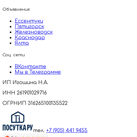
Объявления
Ессентуки
Пятигорск
Железноводск
Краснодар
Ялта
Соц. сети
ВКонтакте
Мы в Телеграмме
ИП Игошина Н.А.
ИНН 261901029716
ОГРНИП 316265100135522
тел.
+7 (905) 441 9455