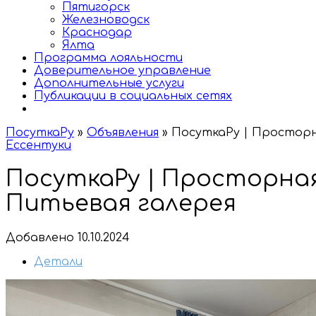
Пятигорск
Железноводск
Краснодар
Ялта
Программа лояльности
Доверительное управление
Дополнительные услуги
Публикации в социальных сетях
ПосуткаРу
»
Объявления
»
ПосуткаРу | Просторн
Ессентуки
ПосуткаРу | Просторная
Питьевая галерея
Добавлено 10.10.2024
Детали