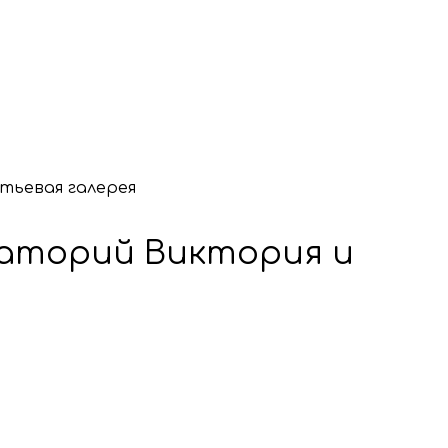
тьевая галерея
наторий Виктория и